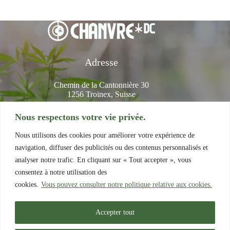
Adresse
Chemin de la Cantonnière 30
1256 Troinex, Suisse
Contact
Nous respectons votre vie privée.
+41 78 227 26 67
Nous utilisons des cookies pour améliorer votre expérience de
info@chanvredc.com
navigation, diffuser des publicités ou des contenus personnalisés et
analyser notre trafic. En cliquant sur « Tout accepter », vous
Informations
consentez à notre utilisation des
cookies.
Vous pouvez consulter notre politique relative aux cookies.
Mentions légales
Conditions Générales d'Utilisation et de Vente
Politique de Confidentialité
Accepter tout
FAQ
Programme de fidélité