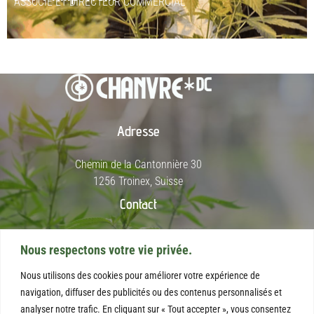
ASSOCIÉ ET DIRECTEUR COMMERCIAL
Adresse
Chemin de la Cantonnière 30
1256 Troinex, Suisse
Contact
+41 78 227 26 67
Nous respectons votre vie privée.
info@chanvredc.com
Nous utilisons des cookies pour améliorer votre expérience de
Informations
navigation, diffuser des publicités ou des contenus personnalisés et
analyser notre trafic. En cliquant sur « Tout accepter », vous consentez