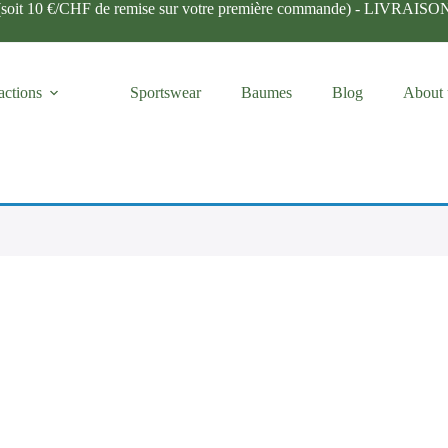
te (soit 10 €/CHF de remise sur votre première commande) - LIVRA
actions
Sportswear
Baumes
Blog
About 