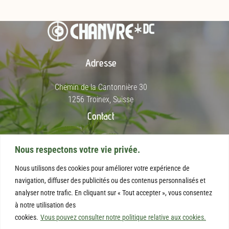
Adresse
Chemin de la Cantonnière 30
1256 Troinex, Suisse
Contact
+41 78 227 26 67
Nous respectons votre vie privée.
info@chanvredc.com
Nous utilisons des cookies pour améliorer votre expérience de
Informations
navigation, diffuser des publicités ou des contenus personnalisés et
analyser notre trafic. En cliquant sur « Tout accepter », vous consentez
Mentions légales
à notre utilisation des
Conditions Générales d'Utilisation et de Vente
cookies.
Vous pouvez consulter notre politique relative aux cookies.